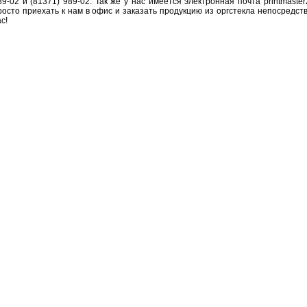
89-02 и (81371) 989-02. Так же у нас имеется электронная почта
printmaste
росто приехать к нам в офис и заказать
продукцию из оргстекла
непосредств
с!