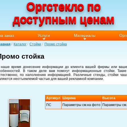
Оргстекло по
доступным ценам
а заказ
Услуги
Материалы
Орг
лавная
Каталог
Стойки
Промо стойка
Промо стойка
 наше время донесение информации до клиента вашей фирмы или вашег
собенностей. В таком деле вам помогут
информационные стойки
. Таки
стественно, по наполнению информацией. Различные стенды,
стойки
чаши
вляются неотъемлемой частью для вашей рекламной
компании
.
Артикул
Ширина
Высота
ПС
Параметры см.на фото
Параметры см