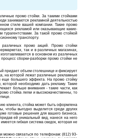
азличные
промо стойки
. За такими
стойками
люди занимаются рекламной деятельностью
нном стиле вашей
компании
. Такие
промо
ющихся рекламой или оказывающие какие-
и турагентствами. За такой
промо стойкой
рсионному транспорту.
и различных промо акций.
Промо стойки
ермаркетах, так и в различных магазинах,
изготавливаются в основном из различных
и процесс сборки-разборки
промо стойки
не
ый придает объем столешнице и фиксирует
а, на которой лежат различные рекламные
ия еще большего эффекта. На
промо стойку
и, которой необходимо дать рекламу. Такие
екает больше внимания - такие части, как
ромо стойка
легки и высококачественны, то
улице.
нию клиента,
стойка
может быть оформлена
, чтобы выгодно выделится среди других
 уже готовые решения для вашего бизнеса.
придав ей уникальный вид, нанеся на него
 имеется гибкая система скидок, которая не
ми можно связаться по телефонам: (812) 93-