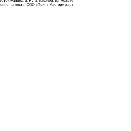
r2010@yandex.ru
. Ну и, наконец, вы можете
енно на месте. ООО «
Принт Мастер
» ждет