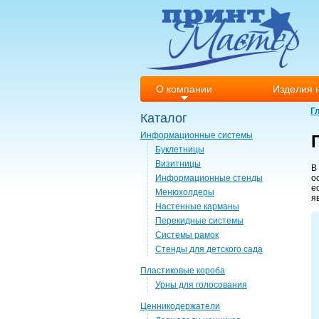
О компании
Изделия н
Г
Каталог
Информационные системы
Буклетницы
Визитницы
В
Информационные стенды
о
е
Менюхолдеры
я
Настенные карманы
Перекидные системы
Системы рамок
Стенды для детского сада
Пластиковые короба
Урны для голосования
Ценникодержатели