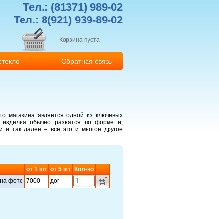
Тел.:
(81371) 989-02
Тел.: 8(921) 939-89-02
Корзина пуста
стекло
Обратная связь
о магазина является одной из ключевых
е изделия обычно разнятся по форме и,
 и так далее – все это и многое другое
от
1
шт
от
5
шт
Кол-во
.на фото
7000
дог