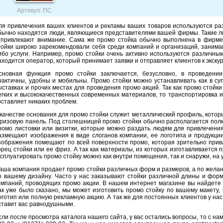
Артикул: ПС
ля привлечения ваших клиентов и рекламы ваших товаров используются р
бычно находятся люди, являющиеся представителями вашей фирмы. Такие 
 привлекают внимание. Сама же
промо стойка
обычно выполнена в фирме
тойки
широко зарекомендовали себя среди
компаний
и организаций, занима
ибо услуги. Например,
промо стойки
очень активно используются различным
аходится оператор, который принимает заявки и отправляет клиентов к экску
сновная функция
промо стойки
заключается, безусловно, в проведени
рактичны, удобны и мобильны.
Промо стойки
можно устанавливать как в суп
ыставках и прочих местах для проведения промо акций. Так как
промо стойки
егких и высококачественных современных материалов, то транспортировка 
оставляет никаких проблем.
 качестве основания для
промо стойки
служит металлический профиль, котор
ризовую панель. Под столешницей
промо стойки
обычно располагается полк
ромо листовки или визитки, которые можно раздать людям для привлечен
азмещают изображения в виде слоганов
компании
, ее логотипа и продукци
зображения помещают по всей поверхности промо, которая зрительно привл
орец
стойки
или ее фриз. А так как материалы, из которых изготавливается
п
ксплуатировать
промо стойку
можно как внутри помещения, так и снаружи, на 
аша
компания
продает
промо стойки
различных форм и размеров, а по жела
о вашему дизайну. Часто у нас заказывают
стойки
различной длины и формы
омпаний
, проводящих промо акции. В нашем интернет магазине вы найдете
ак уже было сказано, мы может изготовить
промо стойку
по вашему макету, 
оготип или полную рекламную акцию. А так же для постоянных клиентов у нас
ставит вас равнодушными.
сли после просмотра каталога нашего сайта, у вас остались вопросы, то с на