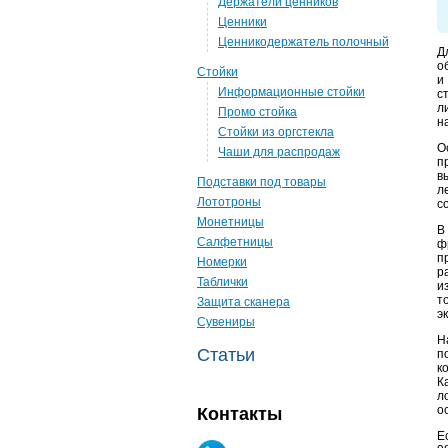
Держатели ценников
Ценники
Ценникодержатель полочный
Д
о
Стойки
и
Информационные стойки
с
л
Промо стойка
н
Стойки из оргстекла
О
Чаши для распродаж
п
в
Подставки под товары
л
Лототроны
с
Монетницы
В
Салфетницы
ф
п
Номерки
р
Таблички
и
т
Защита сканера
э
Сувениры
Н
Статьи
п
к
К
л
о
Контакты
Е